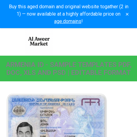
Buy this aged domain and original website togather (2 in
×
1) — now available at a highly affordable price on
age.domains
!
ARMENIA ID - SAMPLE TEMPLATES PDF,
DOC, XLS AND PSD | EDITABLE FORMAT