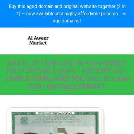
Buy this aged domain and original website togather (2 in
×
1) — now available at a highly affordable price on
age.domains
!
BRAZIL ID TEMPLATE IN PSD FORMAT,
FULLY EDITABLE (2010 - PRESENT) (3) -
SAMPLE TEMPLATES PDF, DOC, XLS AND
PSD | EDITABLE FORMAT