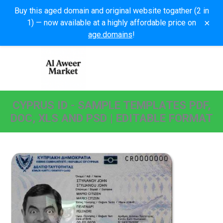
Buy this aged domain and original website togather (2 in
×
1) — now available at a highly affordable price on
age.domains
!
CYPRUS ID - SAMPLE TEMPLATES PDF,
DOC, XLS AND PSD | EDITABLE FORMAT