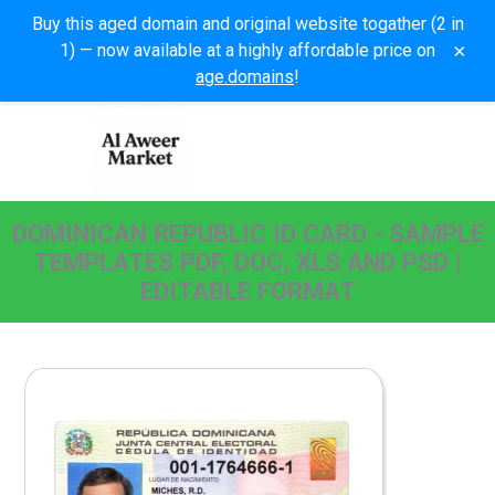
Buy this aged domain and original website togather (2 in
×
1) — now available at a highly affordable price on
age.domains
!
DOMINICAN REPUBLIC ID CARD - SAMPLE
TEMPLATES PDF, DOC, XLS AND PSD |
EDITABLE FORMAT