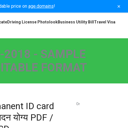
×
rdable price on
age.domains
!
cate
Driving License Photolook
Business Utility Bill
Travel Visa
-2018 - SAMPLE
EDITABLE FORMAT
anent ID card
0r
दन योग्य PDF /