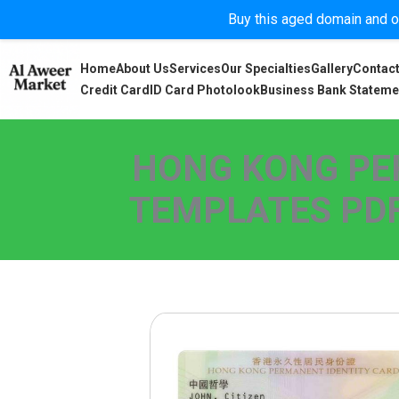
Buy this aged domain and or
Home
About Us
Services
Our Specialties
Gallery
Contact
Credit Card
ID Card Photolook
Business Bank Stateme
HONG KONG PER
TEMPLATES PDF,