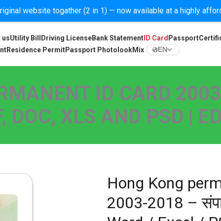
iginal website togather (2 in 1) — now available at a highly affo
 us
Utility Bill
Driving License
Bank Statement
ID Card
Passport
Certifi
nt
Residence Permit
Passport Photolook
Mix
EN
MANENT ID CARD 2003
 DOC, XLS AND PSD | 
Hong Kong perm
2003-2018 – संपा