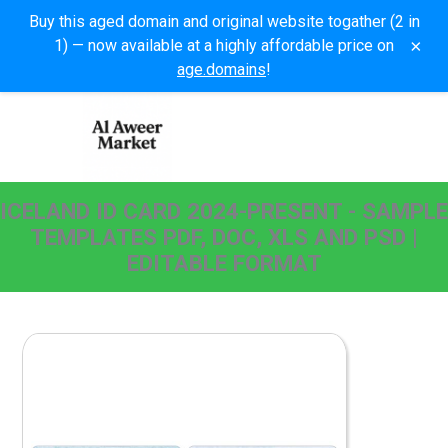
Buy this aged domain and original website togather (2 in
×
1) — now available at a highly affordable price on
age.domains
!
ICELAND ID CARD 2024-PRESENT - SAMPLE
TEMPLATES PDF, DOC, XLS AND PSD |
EDITABLE FORMAT