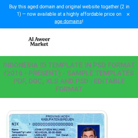
Buy this aged domain and original website togather (2 in
×
1) — now available at a highly affordable price on
age.domains
!
INDONESIA ID TEMPLATE IN PSD FORMAT
(2016 - PRESENT) - SAMPLE TEMPLATES
PDF, DOC, XLS AND PSD | EDITABLE
FORMAT