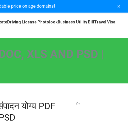
×
rdable price on
age.domains
!
cate
Driving License Photolook
Business Utility Bill
Travel Visa
DOC, XLS AND PSD |
ंपादन योग्य PDF
0r
 PSD