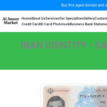
Buy this aged domain and or
Home
About Us
Services
Our Specialties
Gallery
Contact
Credit Card
ID Card Photolook
Business Bank Stateme
IRAN IDENTITY - S