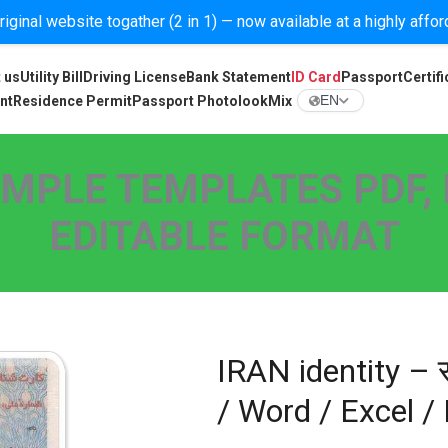
iginal website togather (2 in 1) — now available at a highly affo
 us
Utility Bill
Driving License
Bank Statement
ID Card
Passport
Certifi
nt
Residence Permit
Passport Photolook
Mix
EN
AMPLE TEMPLATES PDF, 
EDITABLE FORMAT
IRAN identity – स
/ Word / Excel /