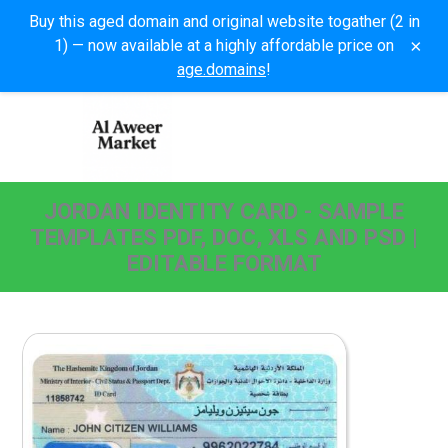
Buy this aged domain and original website togather (2 in
×
1) — now available at a highly affordable price on
age.domains
!
JORDAN IDENTITY CARD - SAMPLE
TEMPLATES PDF, DOC, XLS AND PSD |
EDITABLE FORMAT