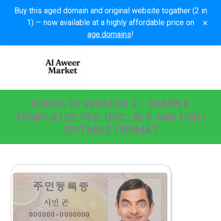
Buy this aged domain and original website togather (2 in
×
1) — now available at a highly affordable price on
age.domains
!
KOREA ID VERSION 2 - SAMPLE
TEMPLATES PDF, DOC, XLS AND PSD |
EDITABLE FORMAT