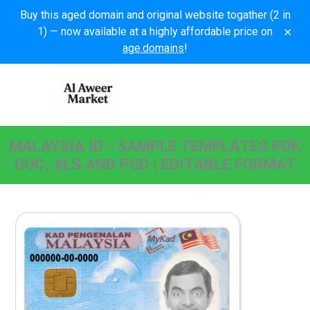
Buy this aged domain and original website togather (2 in
×
1) — now available at a highly affordable price on
age.domains
!
MALAYSIA ID - SAMPLE TEMPLATES PDF,
DOC, XLS AND PSD | EDITABLE FORMAT