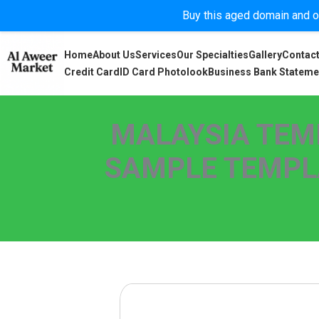
Buy this aged domain and or
Home
About Us
Services
Our Specialties
Gallery
Contact
Credit Card
ID Card Photolook
Business Bank Stateme
MALAYSIA TEMP
SAMPLE TEMPLAT