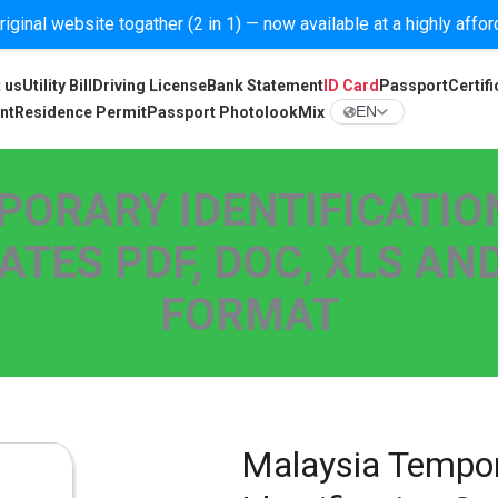
iginal website togather (2 in 1) — now available at a highly affo
 us
Utility Bill
Driving License
Bank Statement
ID Card
Passport
Certifi
nt
Residence Permit
Passport Photolook
Mix
EN
ORARY IDENTIFICATION
ES PDF, DOC, XLS AND
FORMAT
Malaysia Tempo