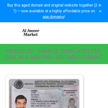
Buy this aged domain and original website togather (2 in
×
1) — now available at a highly affordable price on
age.domains
!
MEXICO ID - SAMPLE TEMPLATES PDF,
DOC, XLS AND PSD | EDITABLE FORMAT