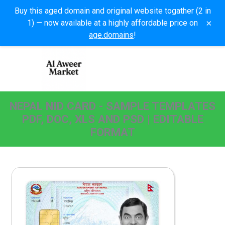
Buy this aged domain and original website togather (2 in
×
1) — now available at a highly affordable price on
age.domains
!
NEPAL NID CARD - SAMPLE TEMPLATES
PDF, DOC, XLS AND PSD | EDITABLE
FORMAT