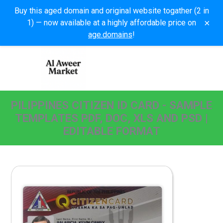
Buy this aged domain and original website togather (2 in
×
1) — now available at a highly affordable price on
age.domains
!
PILIPPINES CITIZEN ID CARD - SAMPLE
TEMPLATES PDF, DOC, XLS AND PSD |
EDITABLE FORMAT