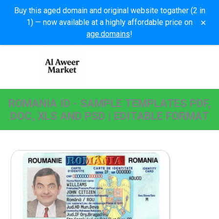
Buy this aged domain and original website togather (2 in
×
1) — now available at a highly affordable price on
age.domains
!
ROMANIA ID - SAMPLE TEMPLATES PDF,
DOC, XLS AND PSD | EDITABLE FORMAT