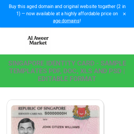
Buy this aged domain and original website togather (2 in
×
1) — now available at a highly affordable price on
age.domains
!
SINGAPORE IDENTITY CARD - SAMPLE
TEMPLATES PDF, DOC, XLS AND PSD |
EDITABLE FORMAT