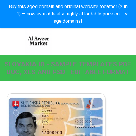
Buy this aged domain and original website togather (2 in
×
1) — now available at a highly affordable price on
age.domains
!
SLOVAKIA ID - SAMPLE TEMPLATES PDF,
DOC, XLS AND PSD | EDITABLE FORMAT