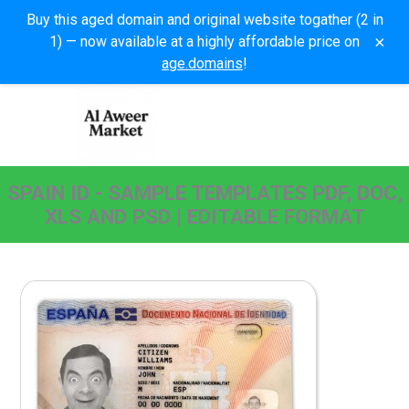
Buy this aged domain and original website togather (2 in
×
1) — now available at a highly affordable price on
age.domains
!
SPAIN ID - SAMPLE TEMPLATES PDF, DOC,
XLS AND PSD | EDITABLE FORMAT