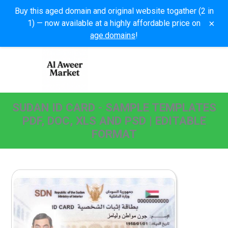
Buy this aged domain and original website togather (2 in
×
1) — now available at a highly affordable price on
age.domains
!
SUDAN ID CARD - SAMPLE TEMPLATES
PDF, DOC, XLS AND PSD | EDITABLE
FORMAT