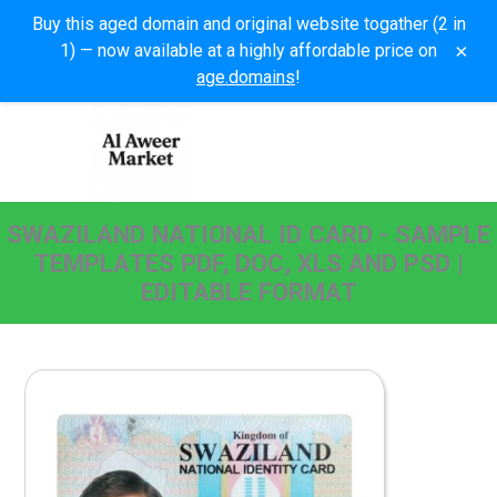
Buy this aged domain and original website togather (2 in
×
1) — now available at a highly affordable price on
age.domains
!
SWAZILAND NATIONAL ID CARD - SAMPLE
TEMPLATES PDF, DOC, XLS AND PSD |
EDITABLE FORMAT