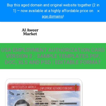
Buy this aged domain and original website togather (2 in
×
1) — now available at a highly affordable price on
age.domains
!
USA EMPLOYMENT AUTHORIZATION CARD
VERSION 2 - SAMPLE TEMPLATES PDF,
DOC, XLS AND PSD | EDITABLE FORMAT