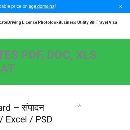
×
rdable price on
age.domains
!
cate
Driving License Photolook
Business Utility Bill
Travel Visa
ES PDF, DOC, XLS
MAT
ard – संपादन
0r
 / Excel / PSD