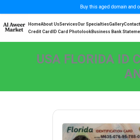
Buy this aged domain and or
Home
About Us
Services
Our Specialties
Gallery
Contact
Credit Card
ID Card Photolook
Business Bank Stateme
USA FLORIDA ID 
AN