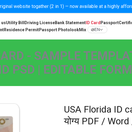
iginal website togather (2 in 1) — now available at a highly affo
 us
Utility Bill
Driving License
Bank Statement
ID Card
Passport
Certifi
nt
Residence Permit
Passport Photolook
Mix
EN
CARD - SAMPLE TEMPLAT
D PSD | EDITABLE FOR
USA Florida ID c
योग्य PDF / Word