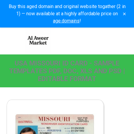
Buy this aged domain and original website togather (2 in
×
1) — now available at a highly affordable price on
age.domains
!
USA MISSOURI ID CARD - SAMPLE
TEMPLATES PDF, DOC, XLS AND PSD |
EDITABLE FORMAT