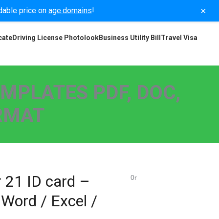
×
rdable price on
age.domains
!
cate
Driving License Photolook
Business Utility Bill
Travel Visa
EMPLATES PDF, DOC,
ORMAT
 21 ID card –
0r
/ Word / Excel /