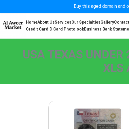
Buy this aged domain and or
Home
About Us
Services
Our Specialties
Gallery
Contact
Credit Card
ID Card Photolook
Business Bank Stateme
USA TEXAS UNDER 2
XLS 