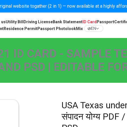
iginal website togather (2 in 1) — now available at a highly affo
 us
Utility Bill
Driving License
Bank Statement
ID Card
Passport
Certifi
nt
Residence Permit
Passport Photolook
Mix
EN
1 ID CARD - SAMPLE T
AND PSD | EDITABLE F
USA Texas under
संपादन योग्य PDF 