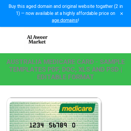
Buy this aged domain and original website togather (2 in
×
1) — now available at a highly affordable price on
age.domains
!
AUSTRALIA MEDICARE CARD - SAMPLE
TEMPLATES PDF, DOC, XLS AND PSD |
EDITABLE FORMAT