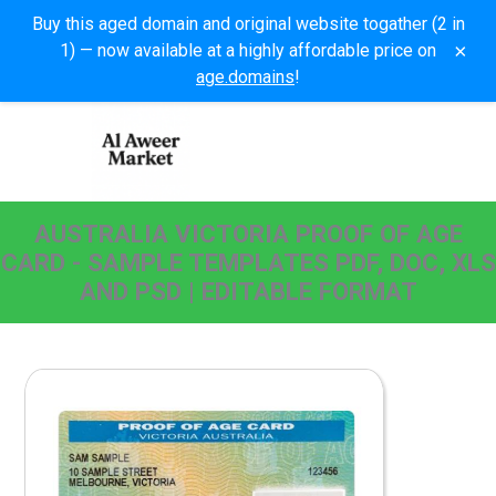
Buy this aged domain and original website togather (2 in
×
1) — now available at a highly affordable price on
age.domains
!
AUSTRALIA VICTORIA PROOF OF AGE
CARD - SAMPLE TEMPLATES PDF, DOC, XLS
AND PSD | EDITABLE FORMAT