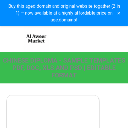
Buy this aged domain and original website togather (2 in
×
1) — now available at a highly affordable price on
age.domains
!
CHINESE DIPLOMA - SAMPLE TEMPLATES
PDF, DOC, XLS AND PSD | EDITABLE
FORMAT