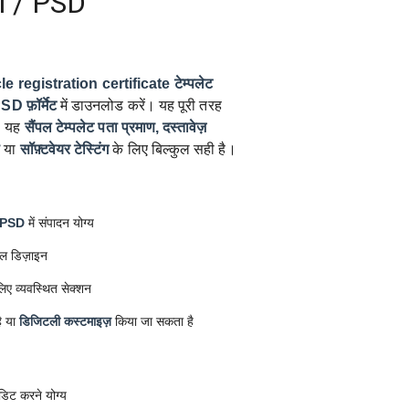
l / PSD
 registration certificate टेम्पलेट
 फ़ॉर्मेट
में डाउनलोड करें। यह पूरी तरह
। यह
सैंपल टेम्पलेट
पता प्रमाण, दस्तावेज़
स
या
सॉफ़्टवेयर टेस्टिंग
के लिए बिल्कुल सही है।
 PSD
में संपादन योग्य
ल डिज़ाइन
िए व्यवस्थित सेक्शन
ै या
डिजिटली कस्टमाइज़
किया जा सकता है
डिट करने योग्य