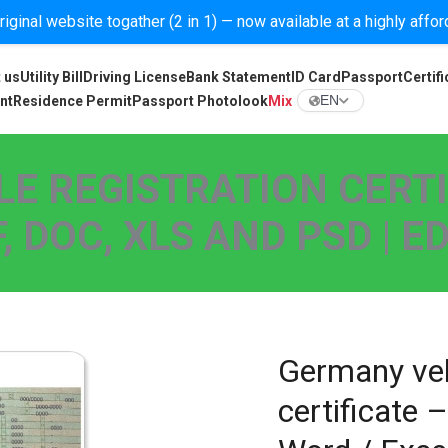
iginal website togather (2 in 1) — now available at a highly affo
 us
Utility Bill
Driving License
Bank Statement
ID Card
Passport
Certifi
nt
Residence Permit
Passport Photolook
Mix
EN
E REGISTRATION CERTI
 DOC, XLS AND PSD | 
Germany vehi
certificate –