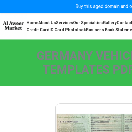
Buy this aged domain and or
Home
About Us
Services
Our Specialties
Gallery
Contact
Credit Card
ID Card Photolook
Business Bank Stateme
GERMANY VEHICL
TEMPLATES PDF,