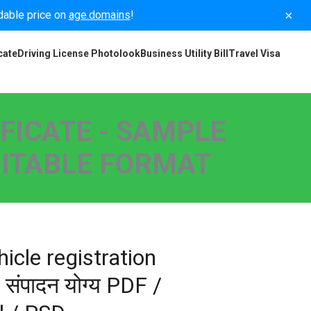
×
rdable price on
age.domains
!
cate
Driving License Photolook
Business Utility Bill
Travel Visa
FICATE - SAMPLE
EDITABLE FORMAT
cle registration
 संपादन योग्य PDF /