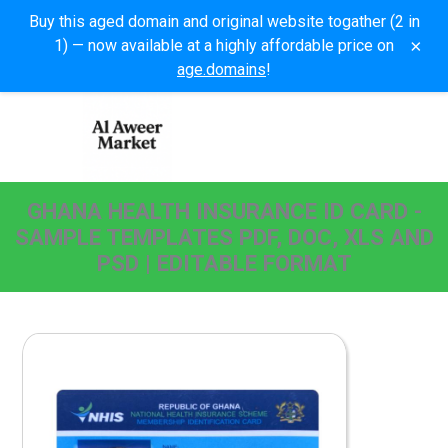
Buy this aged domain and original website togather (2 in
×
1) — now available at a highly affordable price on
age.domains
!
GHANA HEALTH INSURANCE ID CARD -
SAMPLE TEMPLATES PDF, DOC, XLS AND
PSD | EDITABLE FORMAT