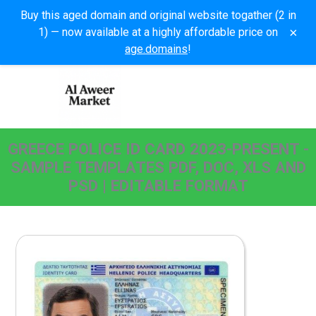
Buy this aged domain and original website togather (2 in
×
1) — now available at a highly affordable price on
age.domains
!
GREECE POLICE ID CARD 2023-PRESENT -
SAMPLE TEMPLATES PDF, DOC, XLS AND
PSD | EDITABLE FORMAT