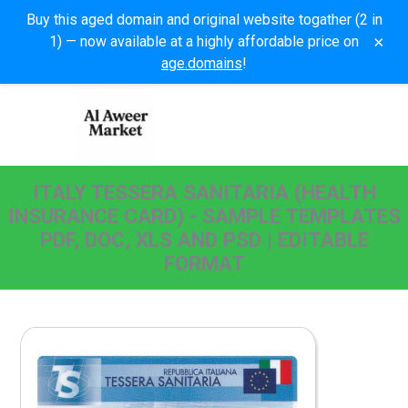
Buy this aged domain and original website togather (2 in
×
1) — now available at a highly affordable price on
age.domains
!
ITALY TESSERA SANITARIA (HEALTH
INSURANCE CARD) - SAMPLE TEMPLATES
PDF, DOC, XLS AND PSD | EDITABLE
FORMAT