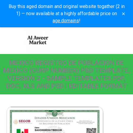
Buy this aged domain and original website togather (2 in
×
1) — now available at a highly affordable price on
age.domains
!
MEXICO REGISTRO DE POBLACION DE
MEXICO (CURP NUMBER) PSD TEMPLATE,
VERSION 2 - SAMPLE TEMPLATES PDF,
DOC, XLS AND PSD | EDITABLE FORMAT