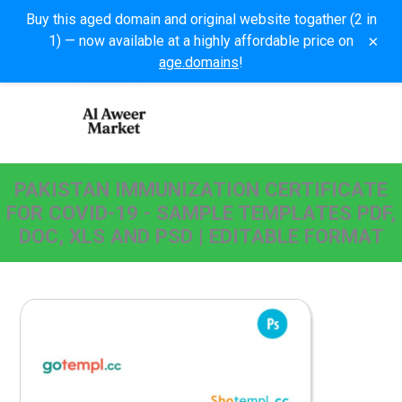
Buy this aged domain and original website togather (2 in
×
1) — now available at a highly affordable price on
age.domains
!
PAKISTAN IMMUNIZATION CERTIFICATE
FOR COVID-19 - SAMPLE TEMPLATES PDF,
DOC, XLS AND PSD | EDITABLE FORMAT