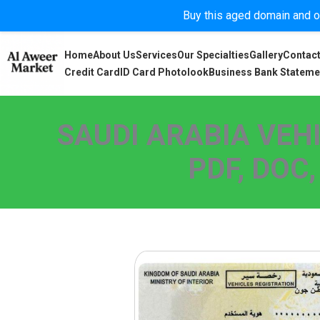
Buy this aged domain and or
Home
About Us
Services
Our Specialties
Gallery
Contact
Credit Card
ID Card Photolook
Business Bank Stateme
SAUDI ARABIA VEH
PDF, DOC