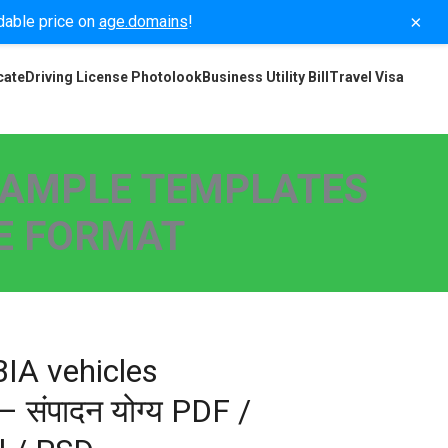
×
rdable price on
age.domains
!
cate
Driving License Photolook
Business Utility Bill
Travel Visa
 SAMPLE TEMPLATES
LE FORMAT
IA vehicles
– संपादन योग्य PDF /