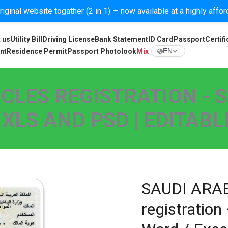
iginal website togather (2 in 1) — now available at a highly affo
 us
Utility Bill
Driving License
Bank Statement
ID Card
Passport
Certifi
nt
Residence Permit
Passport Photolook
Mix
EN
ICLES REGISTRATION -
, XLS AND PSD | EDITAB
SAUDI ARAB
registration 