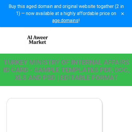
Buy this aged domain and original website togather (2 in
×
1) — now available at a highly affordable price on
age.domains
!
TURKEY MINISTRY OF INTERNAL AFFAIRS
ID CARD - SAMPLE TEMPLATES PDF, DOC,
XLS AND PSD | EDITABLE FORMAT