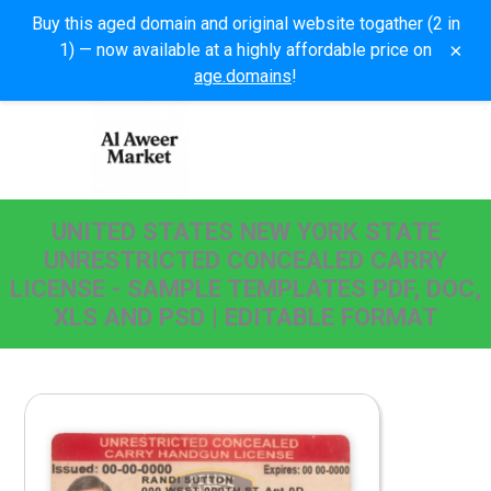
Buy this aged domain and original website togather (2 in
×
1) — now available at a highly affordable price on
age.domains
!
UNITED STATES NEW YORK STATE
UNRESTRICTED CONCEALED CARRY
LICENSE - SAMPLE TEMPLATES PDF, DOC,
XLS AND PSD | EDITABLE FORMAT