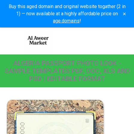
Buy this aged domain and original website togather (2 in
×
1) — now available at a highly affordable price on
age.domains
!
ALGERIA PASSPORT PHOTO LOOK -
SAMPLE TEMPLATES PDF, DOC, XLS AND
PSD | EDITABLE FORMAT