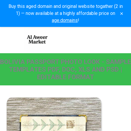
Buy this aged domain and original website togather (2 in
×
1) — now available at a highly affordable price on
age.domains
!
BOLIVIA PASSPORT PHOTO LOOK - SAMPLE
TEMPLATES PDF, DOC, XLS AND PSD |
EDITABLE FORMAT