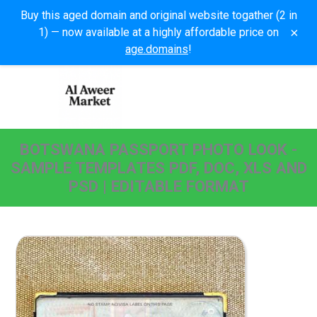
Buy this aged domain and original website togather (2 in
×
1) — now available at a highly affordable price on
age.domains
!
BOTSWANA PASSPORT PHOTO LOOK -
SAMPLE TEMPLATES PDF, DOC, XLS AND
PSD | EDITABLE FORMAT