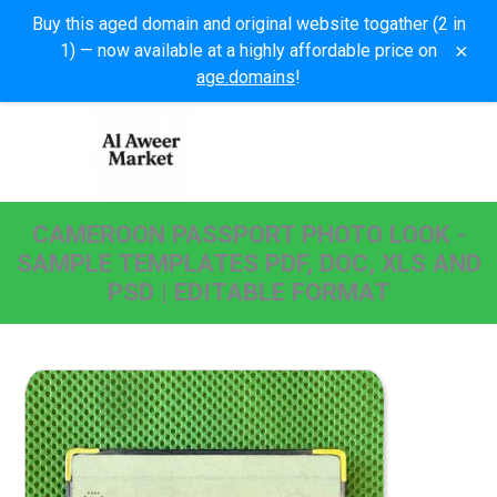
Buy this aged domain and original website togather (2 in
×
1) — now available at a highly affordable price on
age.domains
!
CAMEROON PASSPORT PHOTO LOOK -
SAMPLE TEMPLATES PDF, DOC, XLS AND
PSD | EDITABLE FORMAT