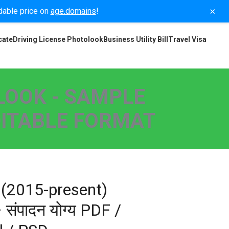
×
rdable price on
age.domains
!
cate
Driving License Photolook
Business Utility Bill
Travel Visa
LOOK - SAMPLE
EDITABLE FORMAT
(2015-present)
 संपादन योग्य PDF /