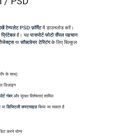
l / PSD
खें टेम्पलेट
PSD फ़ॉर्मेट
में डाउनलोड करें।
प्रिंटेबल
है। यह
पासपोर्ट फोटो सैंपल
पहचान
रोजेक्ट्स
या
सॉफ़्टवेयर टेस्टिंग
के लिए बिल्कुल
ोशॉप के साथ)
ल डिज़ाइन
ोर्ट नंबर
और सुरक्षा विशेषताएं शामिल
ै या
डिजिटली कस्टमाइज़
किया जा सकता है
डिट करने योग्य