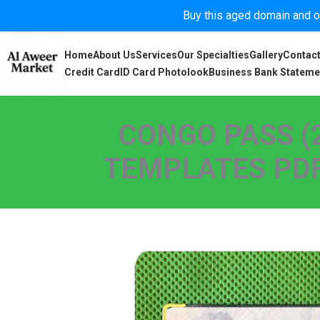
Buy this aged domain and or
Home
About Us
Services
Our Specialties
Gallery
Contact
Credit Card
ID Card Photolook
Business Bank Stateme
CONGO PASS (
TEMPLATES PDF,