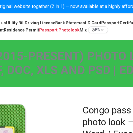
iginal website togather (2 in 1) — now available at a highly affo
 us
Utility Bill
Driving License
Bank Statement
ID Card
Passport
Certifi
nt
Residence Permit
Passport Photolook
Mix
EN
2015-PRESENT) PHOTO 
 DOC, XLS AND PSD | 
Congo pass 
photo look –