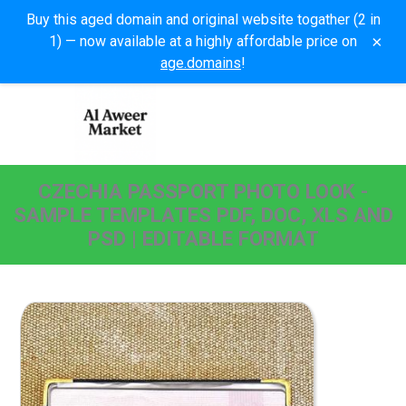
Buy this aged domain and original website togather (2 in
×
1) — now available at a highly affordable price on
age.domains
!
CZECHIA PASSPORT PHOTO LOOK -
SAMPLE TEMPLATES PDF, DOC, XLS AND
PSD | EDITABLE FORMAT