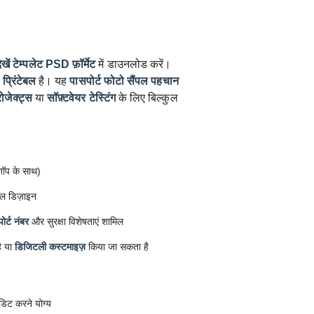
खें टेम्पलेट
PSD फ़ॉर्मेट
में डाउनलोड करें।
प्रिंटेबल
है। यह
पासपोर्ट फोटो सैंपल
पहचान
रोजेक्ट्स
या
सॉफ़्टवेयर टेस्टिंग
के लिए बिल्कुल
ोशॉप के साथ)
ल डिज़ाइन
ोर्ट नंबर
और सुरक्षा विशेषताएं शामिल
ै या
डिजिटली कस्टमाइज़
किया जा सकता है
डिट करने योग्य