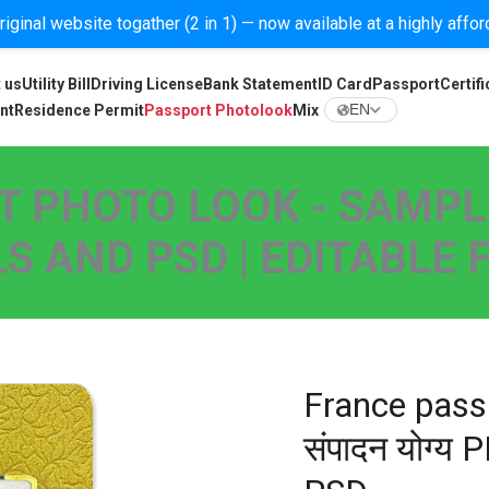
iginal website togather (2 in 1) — now available at a highly affo
 us
Utility Bill
Driving License
Bank Statement
ID Card
Passport
Certifi
nt
Residence Permit
Passport Photolook
Mix
EN
 PHOTO LOOK - SAMPL
LS AND PSD | EDITABLE
France pass
संपादन योग्य 