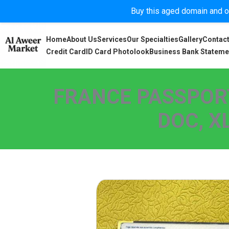
Buy this aged domain and or
Home
About Us
Services
Our Specialties
Gallery
Contact
Credit Card
ID Card Photolook
Business Bank Stateme
FRANCE PASSPORT
DOC, X