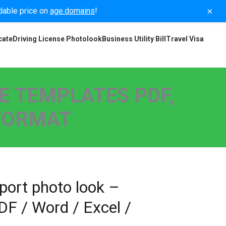
×
rdable price on
age.domains
!
cate
Driving License Photolook
Business Utility Bill
Travel Visa
E TEMPLATES PDF,
 FORMAT
port photo look –
PDF / Word / Excel /