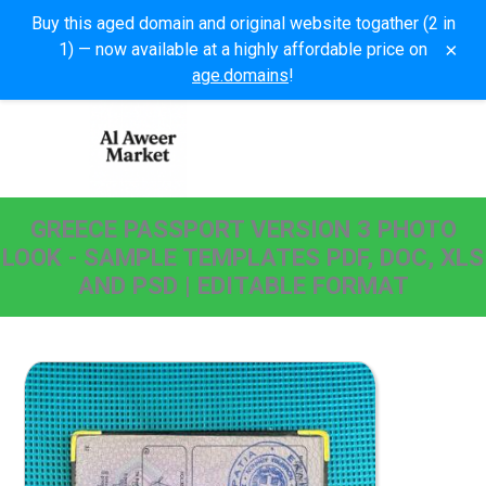
Buy this aged domain and original website togather (2 in
×
1) — now available at a highly affordable price on
age.domains
!
GREECE PASSPORT VERSION 3 PHOTO
LOOK - SAMPLE TEMPLATES PDF, DOC, XLS
AND PSD | EDITABLE FORMAT