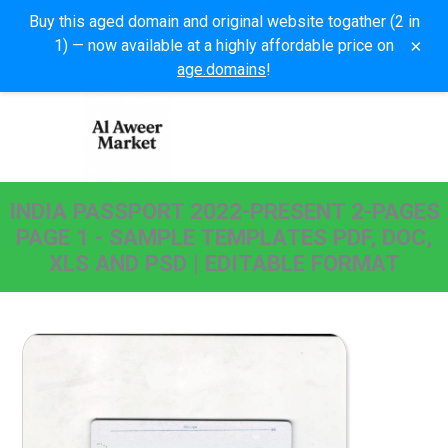
Buy this aged domain and original website togather (2 in
×
1) — now available at a highly affordable price on
age.domains
!
INDIA PASSPORT 2022-PRESENT 2-PAGES
PAGE 1 - SAMPLE TEMPLATES PDF, DOC,
XLS AND PSD | EDITABLE FORMAT