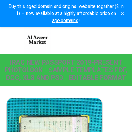
Buy this aged domain and original website togather (2 in
×
1) — now available at a highly affordable price on
age.domains
!
IRAQ NEW PASSPORT 2019-PRESENT
PHOTOLOOK - SAMPLE TEMPLATES PDF,
DOC, XLS AND PSD | EDITABLE FORMAT