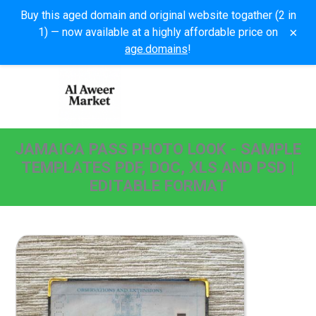
Buy this aged domain and original website togather (2 in
×
1) — now available at a highly affordable price on
age.domains
!
JAMAICA PASS PHOTO LOOK - SAMPLE
TEMPLATES PDF, DOC, XLS AND PSD |
EDITABLE FORMAT