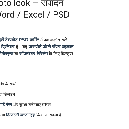
to look – संपादन
Word / Excel / PSD
खें टेम्पलेट
PSD फ़ॉर्मेट
में डाउनलोड करें।
प्रिंटेबल
है। यह
पासपोर्ट फोटो सैंपल
पहचान
रोजेक्ट्स
या
सॉफ़्टवेयर टेस्टिंग
के लिए बिल्कुल
ोशॉप के साथ)
ल डिज़ाइन
ोर्ट नंबर
और सुरक्षा विशेषताएं शामिल
ै या
डिजिटली कस्टमाइज़
किया जा सकता है