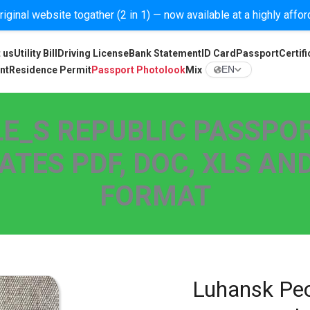
iginal website togather (2 in 1) — now available at a highly affo
 us
Utility Bill
Driving License
Bank Statement
ID Card
Passport
Certifi
nt
Residence Permit
Passport Photolook
Mix
EN
E_S REPUBLIC PASSPOR
ES PDF, DOC, XLS AND
FORMAT
Luhansk Peo