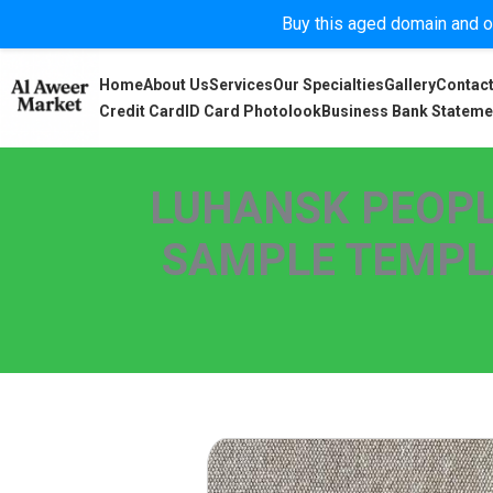
Buy this aged domain and or
Home
About Us
Services
Our Specialties
Gallery
Contact
Credit Card
ID Card Photolook
Business Bank Stateme
LUHANSK PEOPL
SAMPLE TEMPLAT