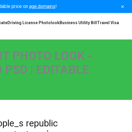
×
rdable price on
age.domains
!
cate
Driving License Photolook
Business Utility Bill
Travel Visa
T PHOTO LOOK -
 PSD | EDITABLE
ple_s republic