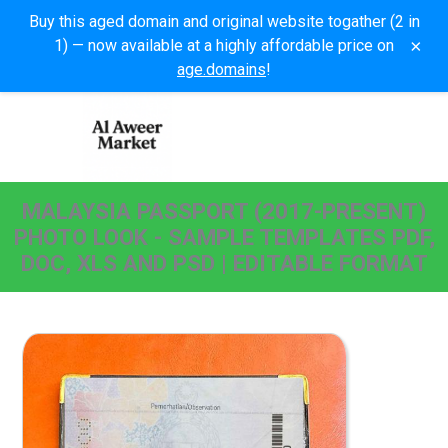
Buy this aged domain and original website togather (2 in
×
1) — now available at a highly affordable price on
age.domains
!
MALAYSIA PASSPORT (2017-PRESENT)
PHOTO LOOK - SAMPLE TEMPLATES PDF,
DOC, XLS AND PSD | EDITABLE FORMAT